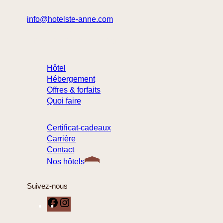
info@hotelste-anne.com
418 694-1455
1 877 222-9422 (sans frais)
Hôtel
Hébergement
Offres & forfaits
Quoi faire
Certificat-cadeaux
Carrière
Contact
Nos hôtels
Suivez-nous
F
I
a
n