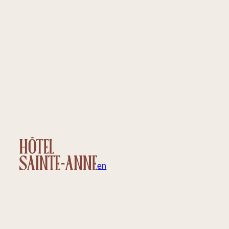
fr
en
32 rue Sainte-Anne, Québec
Canada – G1R 3X3