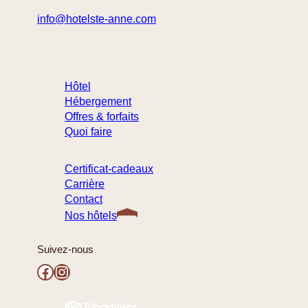
info@hotelste-anne.com
418 694-1455
1 877 222-9422 (sans frais)
Hôtel
Hébergement
Offres & forfaits
Quoi faire
Certificat-cadeaux
Carrière
Contact
Nos hôtels
Suivez-nous
Facebook
Instagram