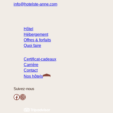
info@hotelste-anne.com
418 694-1455
1 877 222-9422 (sans frais)
Hôtel
Hébergement
Offres & forfaits
Quoi faire
Certificat-cadeaux
Carrière
Contact
Nos hôtels
Suivez-nous
Facebook
Instagram