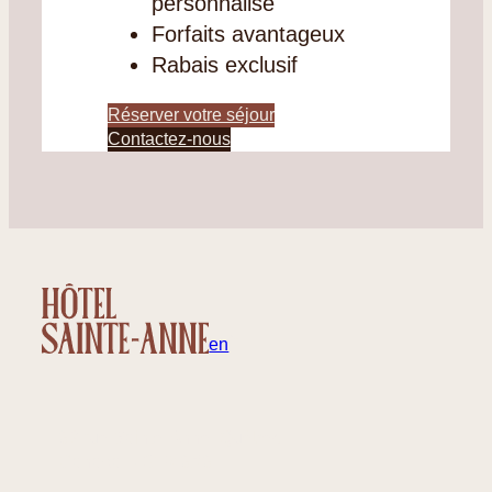
personnalisé
Forfaits avantageux
Rabais exclusif
Réserver votre séjour
Contactez-nous
fr
en
32 rue Sainte-Anne, Québec
Canada – G1R 3X3