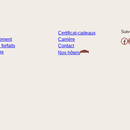
Suiv
Certificat-cadeaux
Facebook
Ins
ement
Carrière
 forfaits
Contact
re
Nos hôtels