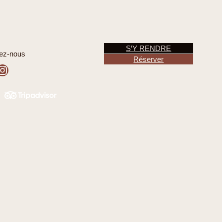
S’Y RENDRE
ez-nous
Réserver
tagram