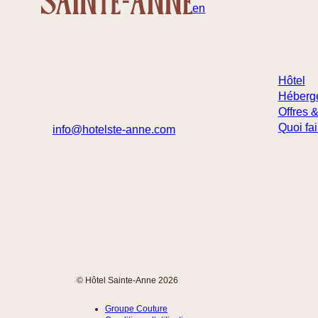
fr
en
32 rue Sainte-Anne, Québec
Hôtel
Canada – G1R 3X3
Héberg
Offres &
Quoi fai
info@hotelste-anne.com
418 694-1455
1 877 222-9422 (sans frais)
© Hôtel Sainte-Anne 2026
Groupe Couture