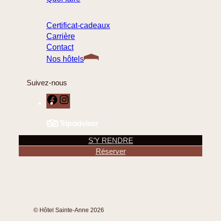
Certificat-cadeaux
Carrière
Contact
Nos hôtels
Suivez-nous
F
I
a
n
c
s
e
t
S’Y RENDRE
b
a
Réserver
o
g
o
r
k
a
m
© Hôtel Sainte-Anne 2026