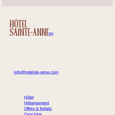
fr
en
32 rue Sainte-Anne, Québec
Canada – G1R 3X3
info@hotelste-anne.com
418 694-1455
1 877 222-9422 (sans frais)
Hôtel
Hébergement
Offres & forfaits
Quoi faire