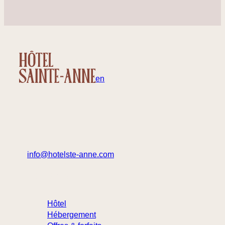
fr
en
32 rue Sainte-Anne, Québec
Canada – G1R 3X3
info@hotelste-anne.com
418 694-1455
1 877 222-9422 (sans frais)
Hôtel
Hébergement