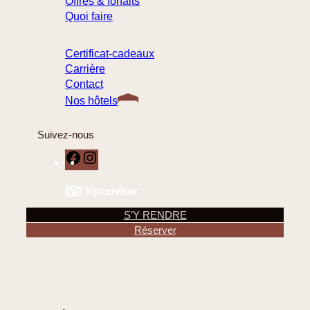
Offres & forfaits
Quoi faire
Certificat-cadeaux
Carrière
Contact
Nos hôtels
Suivez-nous
F
I
a
n
c
s
e
t
S’Y RENDRE
b
a
Réserver
o
g
o
r
k
a
m